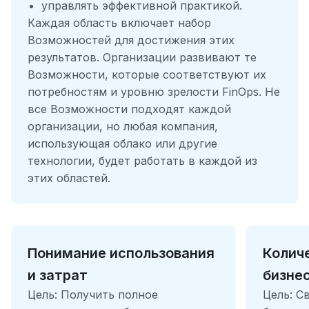
управлять эффективной практикой.
состояния Cloudmaster и его
и
Глоссарий
Кластер Kubernetes (SaaS)
Каждая область включает набор
модулей
я
Возможностей для достижения этих
результатов. Организации развивают те
п
Кластер Kubernetes (On-
Возможности, которые соответствуют их
prem)
о
потребностям и уровню зрелости FinOps. Не
все Возможности подходят каждой
и
организации, но любая компания,
с
использующая облако или другие
к
технологии, будет работать в каждой из
этих областей.
а
Понимание использования
Колич
и затрат
бизне
Цель: Получить полное
Цель: С