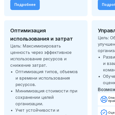
Подробнее
Подро
Оптимизация
Управ
Цель: О
использования и затрат
улучшен
Цель: Максимизировать
организ
ценность через эффективное
Разви
использование ресурсов и
и вз
снижение затрат.
кома
Оптимизация типов, объемов
Обуче
и времени использования
оценк
ресурсов.
Возмож
Минимизация стоимости при
сохранении целей
Опе
пра
организации.
Учет устойчивости и
Оце