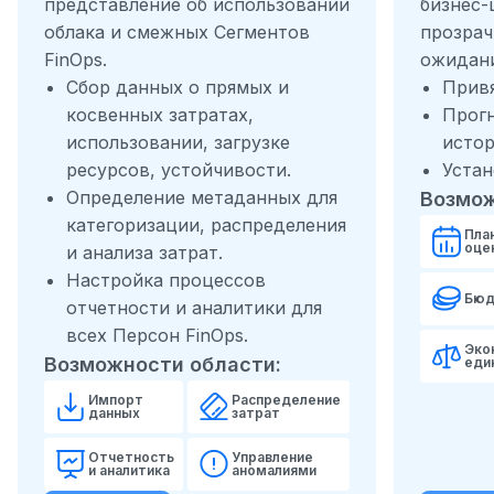
представление об использовании
бизнес-
облака и смежных Сегментов
прозрач
FinOps.
ожидан
Сбор данных о прямых и
Привя
косвенных затратах,
Прогн
использовании, загрузке
истор
ресурсов, устойчивости.
Устан
Определение метаданных для
Возмож
категоризации, распределения
Пла
оце
и анализа затрат.
Настройка процессов
Бюд
отчетности и аналитики для
всех Персон FinOps.
Эко
Возможности области:
еди
Импорт
Распределение
данных
затрат
Отчетность
Управление
и аналитика
аномалиями