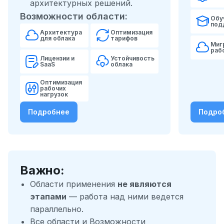
архитектурных решений.
Возможности области:
Обу
под
Архитектура
Оптимизация
для облака
тарифов
Миг
раб
Лицензии и
Устойчивость
SaaS
облака
Оптимизация
рабочих
нагрузок
Подробнее
Подро
Важно:
Области применения
не являются
этапами
— работа над ними ведется
параллельно.
Все области и Возможности