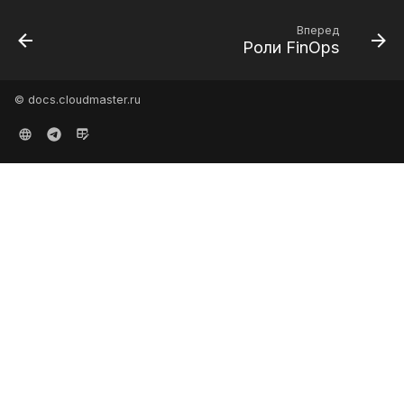
Вперед
Роли FinOps
© docs.cloudmaster.ru