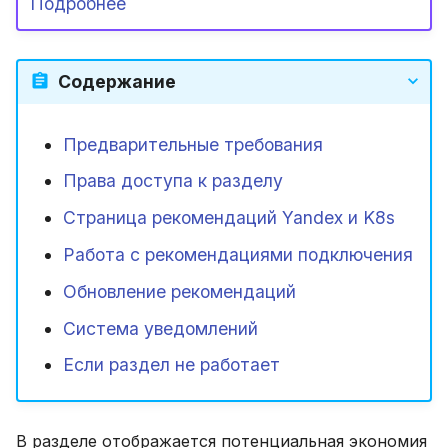
Подробнее
состояния Cloudmaster и его
и
Глоссарий
Кластер Kubernetes (SaaS)
Области применения FinOps
модулей
Система уведомлений
я
Содержание
п
Кластер Kubernetes (On-
Роли FinOps
Если раздел не работает
prem)
о
Предварительные требования
и
Читайте также
Права доступа к разделу
с
Страница рекомендаций Yandex и K8s
к
Работа с рекомендациями подключения
а
Обновление рекомендаций
Система уведомлений
Если раздел не работает
В разделе отображается потенциальная экономия