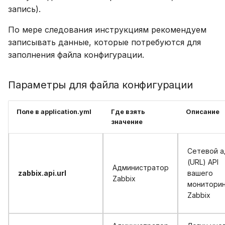
запись).
По мере следования инструкциям рекомендуем
записывать данные, которые потребуются для
заполнения файла конфигурации.
Параметры для файла конфигурации
Поле в
application.yml
Где взять
Описание
значение
Cетевой а
(URL) API
Администратор
zabbix.api.url
вашего
Zabbix
мониторин
Zabbix