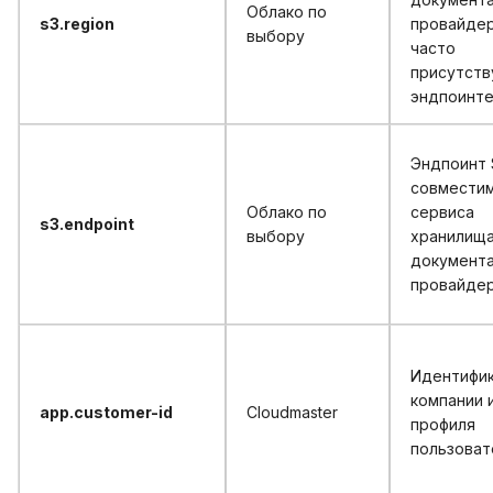
Облако по
s3.region
провайдер
выбору
часто
присутств
эндпоинт
Эндпоинт 
совмести
Облако по
сервиса
s3.endpoint
выбору
хранилища
документ
провайде
Идентифи
компании 
app.customer-id
Cloudmaster
профиля
пользоват