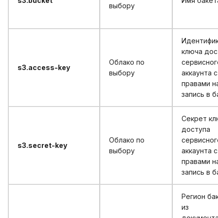
s3.bucket
Имя бакет
выбору
Идентифи
ключа дос
Облако по
сервисног
s3.access-key
выбору
аккаунта с
правами н
запись в б
Секрет кл
доступа
Облако по
сервисног
s3.secret-key
выбору
аккаунта с
правами н
запись в б
Регион ба
из
документ