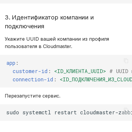
3. Идентификатор компании и
подключения
Укажите UUID вашей компании из профиля
пользователя в Cloudmaster.
app
:
customer-id
:
<ID_КЛИЕНТА_UUID>
# UUID 
connection-id
:
<ID_ПОДКЛЮЧЕНИЯ_ИЗ_CLOU
Перезапустите сервис.
sudo
systemctl
restart