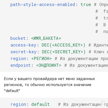
path-style-access-enabled
:
true
# Опр
#  f
#  t
#  В 
#  по
bucket
:
<ИМЯ_БАКЕТА>
access-key
:
DEC(<ACCESS_KEY>)
# Идент
secret-key
:
DEC(<SECRET_KEY>)
# Ключ 
region
:
<РЕГИОН>
# Из документации пр
endpoint
:
<ЭНДПОИНТ>
# Из документации
Если у вашего провайдера нет явно заданных
регионов, то обычно используется значение
"default"
region
:
default
# Из документации п