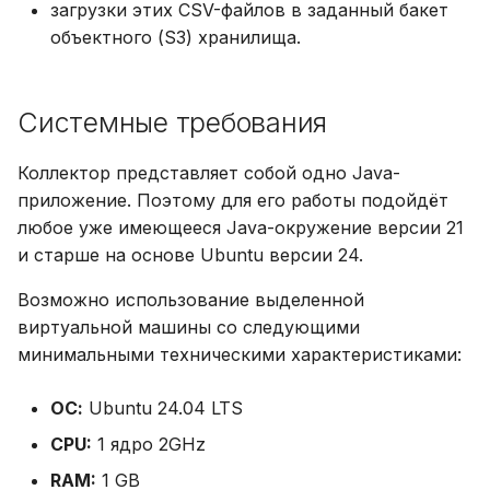
загрузки этих CSV-файлов в заданный бакет
состояния Cloudmaster и его
и
Глоссарий
Кластер Kubernetes (SaaS)
Области применения FinOps
объектного (S3) хранилища.
модулей
я
п
Кластер Kubernetes (On-
Роли FinOps
Системные требования
prem)
о
Коллектор представляет собой одно Java-
и
приложение. Поэтому для его работы подойдёт
с
любое уже имеющееся Java-окружение версии 21
к
и старше на основе Ubuntu версии 24.
а
Возможно использование выделенной
виртуальной машины со следующими
минимальными техническими характеристиками:
ОС:
Ubuntu 24.04 LTS
CPU:
1 ядро 2GHz
RAM:
1 GB