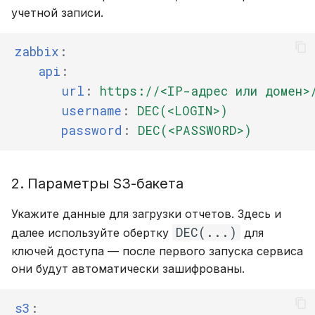
учетной записи.
zabbix
:
api
:
url
:
https://<IP-адрес или домен>
username
:
DEC(<LOGIN>)
password
:
DEC(<PASSWORD>)
2. Параметры S3-бакета
Укажите данные для загрузки отчетов. Здесь и
DEC(...)
далее используйте обертку
для
ключей доступа — после первого запуска сервиса
они будут автоматически зашифрованы.
s3
: