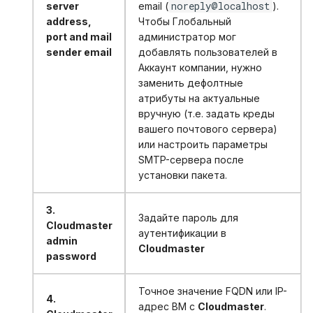
noreply@localhost
server
email (
).
address,
Чтобы Глобальный
port and mail
администратор мог
sender email
добавлять пользователей в
Аккаунт компании, нужно
заменить дефолтные
атрибуты на актуальные
вручную (т.е. задать креды
вашего почтового сервера)
или настроить параметры
SMTP-сервера после
установки пакета.
3.
Задайте пароль для
Cloudmaster
аутентификации в
admin
Cloudmaster
password
Точное значение FQDN или IP-
4.
адрес ВМ с
Cloudmaster
.