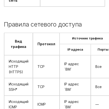
сеть
Правила сетевого доступа
Источник трафика
Вид
Протокол
трафика
IP адреса
Порты
Исходящий
IP адрес
HTTP
TCP
Все
`ВМ`
(HTTPS)
Исходящий
IP адрес
TCP
Все
SSH
*
`ВМ`
Исходящий
IP адрес
ICMP
—
ICMP
`ВМ`