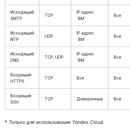
Исходящий
IP адрес
TCP
Все
SMTP
`ВМ`
Исходящий
IP адрес
UDP
Все
NTP
`ВМ`
Исходящий
IP адрес
TCP, UDP
Все
DNS
`ВМ`
Входящий
TCP
Все
Все
HTTPS
Входящий
TCP
Доверенные
Все
SSH
*
Только для использования Yandex Cloud
.