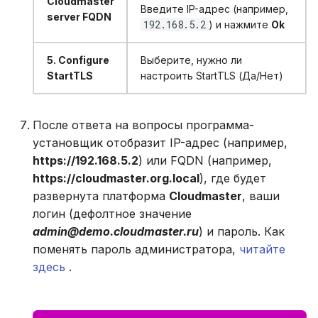
Cloudmaster
Введите IP-адрес (например,
server FQDN
192.168.5.2
) и нажмите
Ok
5. Configure
Выберите, нужно ли
StartTLS
настроить StartTLS (Да/Нет)
После ответа на вопросы программа-
установщик отобразит IP-адрес (например,
https://192.168.5.2
) или FQDN (например,
https://cloudmaster.org.local
), где будет
развернута платформа
Cloudmaster
, ваши
логин (дефолтное значение
admin@demo.cloudmaster.ru
) и пароль. Как
поменять пароль администратора,
читайте
здесь
.