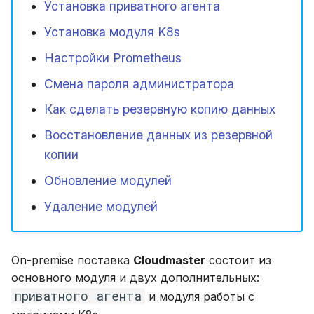
Установка приватного агента
и
Глоссарий
Смена пароля
Кластер Kubernetes (SaaS)
Области применения FinOps
Установка модуля K8s
я
администратора
Настройки Prometheus
п
Кластер Kubernetes (On-
Роли FinOps
Как сделать резервную
prem)
Смена пароля администратора
о
копию данных
Как сделать резервную копию данных
и
Восстановление данных из резервной
Восстановление данных из
с
резервной копии
копии
к
Обновление модулей
а
Обновление модулей
Удаление модулей
Удаление модулей
On-premise поставка
Cloudmaster
состоит из
основного модуля и двух дополнительных:
приватного агента
и модуля работы с