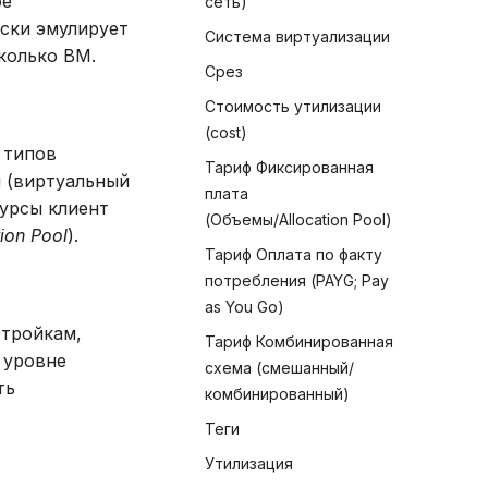
ое
сеть)
ски эмулирует
Система виртуализации
сколько ВМ.
Срез
Стоимость утилизации
(cost)
 типов
Тариф Фиксированная
 (виртуальный
плата
сурсы клиент
(Объемы/Allocation Pool)
tion Pool
).
Тариф Оплата по факту
потребления (PAYG; Pay
as You Go)
стройкам,
Тариф Комбинированная
 уровне
схема (смешанный/
ть
комбинированный)
Теги
Утилизация