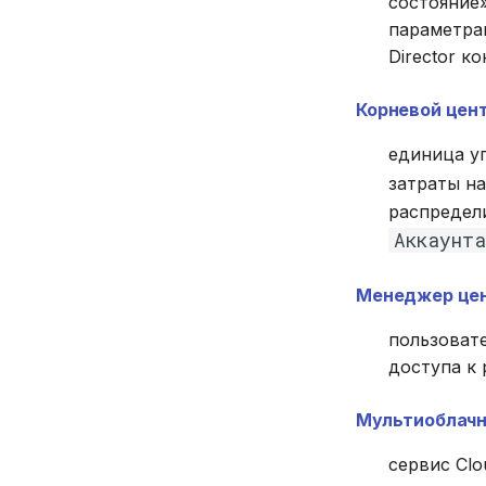
состояние
параметра
Director к
Корневой цент
единица у
затраты н
распредели
Аккаунта
Менеджер цен
пользоват
доступа к
Мультиоблачн
сервис Cl