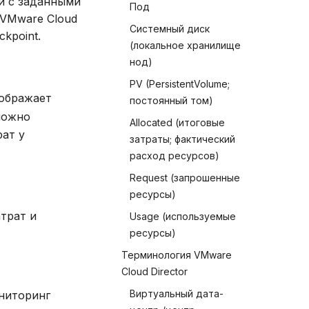
и с заданными
Под
 VMware Cloud
Системный диск
ckpoint.
(локальное хранилище
нод)
PV (PersistentVolume;
тображает
постоянный том)
можно
Allocated (итоговые
рат у
затраты; фактический
расход ресурсов)
Request (запрошенные
ресурсы)
трат и
Usage (используемые
ресурсы)
Терминология VMware
Cloud Director
Виртуальный дата-
ониторинг