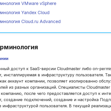
инология VMware vSphere
инология Yandex Cloud
инология Cloud.ru Advanced
ерминология
ании
ный доступ к SaaS-версии Cloudmaster либо on-permi
r, инсталлируемая в инфраструктуру пользователя. Та
 как аккаунт компании, позволяет изолированно обсл
лей из разных организаций. Специалисты Cloudmaste
 компанию, после чего предоставляется доступ к инт
r, создание подключений, создание и настройка Подп
 инфраструктурой пользователя. В текущей реализаци