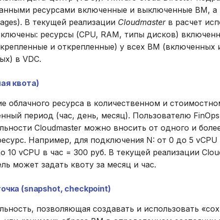
анными ресурсами включенные и выключенные ВМ, а 
rages). В текущей реализации
Cloudmaster
в расчет ис
включены: ресурсы (CPU, RAM, типы дисков) включен
икрепленные и открепленные) у всех ВМ (включенных 
ых) в VDC.
ая квота)
ие облачного ресурса в количественном и стоимостн
нный период (час, день, месяц). Пользователю FinOps
ьности Cloudmaster можно вносить от одного и более
есурс. Например, для подключения N: от 0 до 5 vCPU 
 до 10 vCPU в час = 300 руб. В текущей реализации Clo
ль может задать квоту за месяц и час.
очка (snapshot, checkpoint)
льность, позволяющая создавать и использовать «со