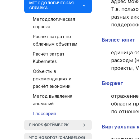
адрес може
МЕТОДОЛОГИЧЕСКАЯ
СПРАВКА
Т.е. польз
Регистрация и логин
разных ак
Профиль пользователя
Методологическая
поддержки 
справка
Расчёт затрат по
Бизнес-юнит
облачным объектам
единица о
Расчёт затрат
расходы (
Kubernetes
проекты, V
Объекты в
рекомендациях и
Бюджет
расчёт экономии
отражение
Метод выявления
области п
аномалий
по отноше
Глоссарий
FINOPS ФРЕЙМВОРК
Виртуальная м
Обзор FinOps-
ЧТО НОВОГО? (CHANGELOG)