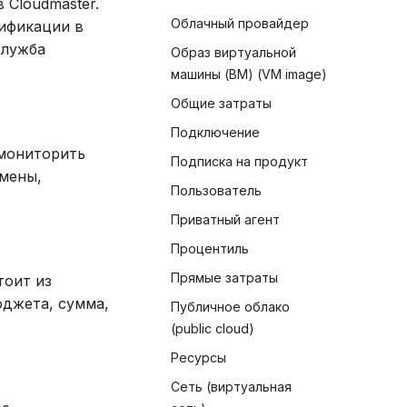
 Cloudmaster.
Облачный провайдер
тификации в
служба
Образ виртуальной
машины (ВМ) (VM image)
Общие затраты
Подключение
 мониторить
Подписка на продукт
омены,
Пользователь
Приватный агент
Процентиль
Прямые затраты
тоит из
юджета, сумма,
Публичное облако
(public cloud)
Ресурсы
Сеть (виртуальная