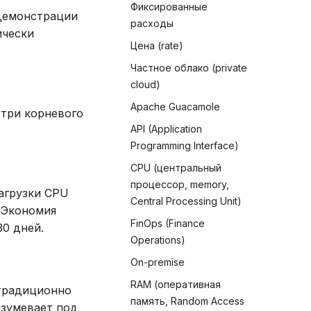
Фиксированные
 демонстрации
расходы
ически
Цена (rate)
Частное облако (private
cloud)
Apache Guacamole
утри корневого
API (Application
Programming Interface)
CPU (центральный
процессор, memory,
загрузки CPU
Central Processing Unit)
. Экономия
FinOps (Finance
30 дней.
Operations)
On-premise
RAM (оперативная
(традиционно
память, Random Access
зумевает под