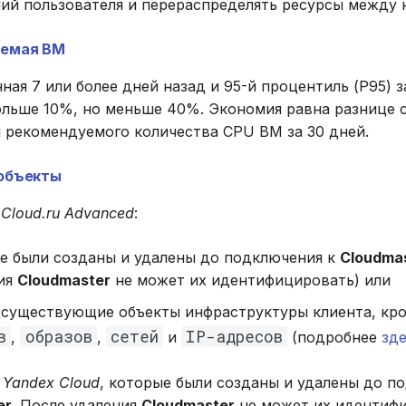
ий пользователя и перераспределять ресурсы между 
уемая ВМ
ная 7 или более дней назад и 95-й процентиль (P95) 
ольше 10%, но меньше 40%. Экономия равна разнице 
и рекомендуемого количества CPU ВМ за 30 дней.
объекты
ы
Cloud.ru Advanced
:
е были созданы и удалены до подключения к
Cloudma
ия
Cloudmaster
не может их идентифицировать) или
 существующие объекты инфраструктуры клиента, кр
в
образов
сетей
IP-адресов
,
,
и
(подробнее
зд
ы
Yandex Cloud
, которые были созданы и удалены до п
er
. После удаления
Cloudmaster
не может их идентифи