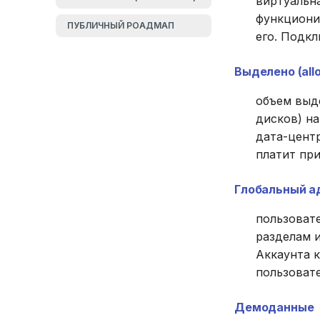
виртуальна
фреймворка
функциони
ПУБЛИЧНЫЙ РОАДМАП
Сегменты FinOps
его. Подкл
Принципы FinOps
Выделено (alloc
Уровни зрелости FinOps
объем выд
Этапы FinOps
дисков) н
Возможности FinOps
дата-цент
Области применения
платит пр
FinOps
Глобальный а
Роли FinOps
пользоват
разделам и
Аккаунта 
пользовате
Демоданные