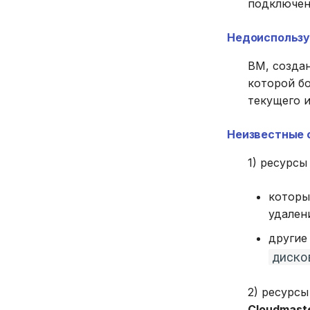
подключен
Недоиспольз
ВМ, создан
которой б
текущего 
Неизвестные 
1) ресурс
которы
удален
другие
диско
2) ресурс
Cloudmast