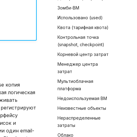
Зомби-ВМ
Использовано (used)
Квота (тарифная квота)
Контрольная точка
(snapshot, checkpoint)
Корневой центр затрат
Менеджер центра
затрат
Мультиоблачная
se копия
платформа
кая логическая
Недоиспользуемая ВМ
уживать
r регистрируют
Неизвестные объекты
ерфейсу
Нераспределенные
исок и
затраты
и один email-
Облако