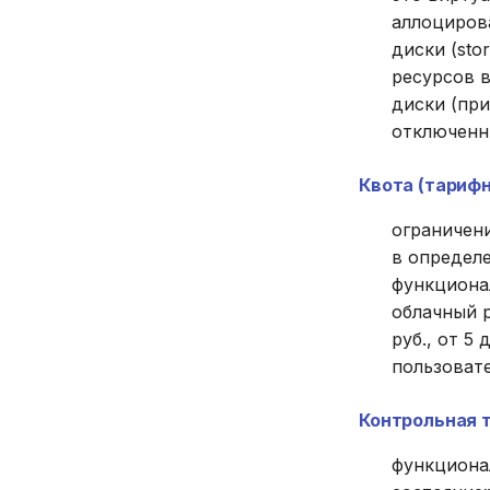
аллоциров
диски (sto
ресурсов 
диски (пр
отключенн
Квота (тарифн
ограничен
в определе
функционал
облачный р
руб., от 5
пользовате
Контрольная т
функциона