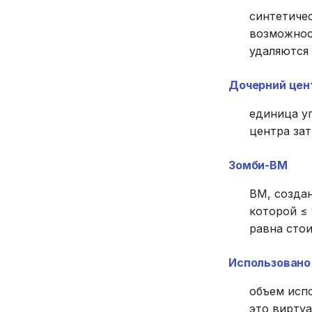
синтетиче
возможнос
удаляются
Дочерний цен
единица у
центра зат
Зомби-ВМ
ВМ, создан
которой ≤ 
равна стои
Использовано 
объем исп
это виртуа