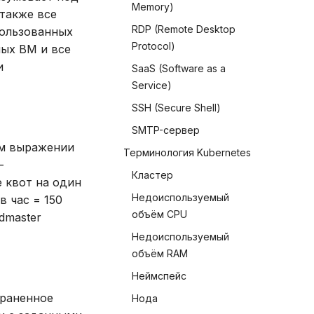
Memory)
также все
RDP (Remote Desktop
пользованных
Protocol)
ных ВМ и все
и
SaaS (Software as a
Service)
SSH (Secure Shell)
SMTP-сервер
ом выражении
Терминология Kubernetes
-
Кластер
 квот на один
Недоиспользуемый
в час = 150
объём CPU
udmaster
Недоиспользуемый
объём RAM
Неймспейс
храненное
Нода