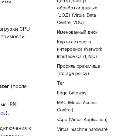
центр /центр
ними.
обработки данных
(ЦОД) (Virtual Data
Centre, VDC)
загрузки CPU
Именованный диск
стоимости
Карта сетевого
интерфейса (Network
Interface Card, NIC)
Профиль хранилища
(storage policy)
Тег
ster
(после
Edge Gateway
MAC (Media Access
ВМ
оме
,
Control)
есь
).
vApp (Virtual Application)
одключения к
Virtual machine hardware
цировать.