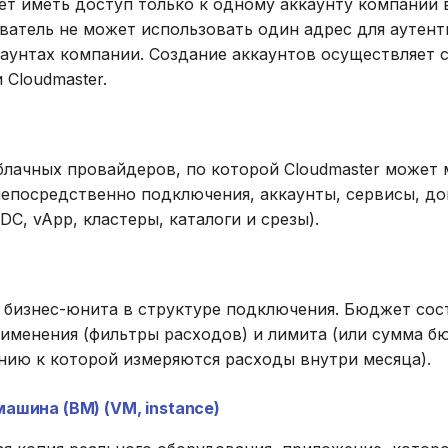
т иметь доступ только к одному аккаунту компании в
ователь не может использовать один адрес для аутен
каунтах компании. Создание аккаунтов осуществляет 
Cloudmaster.
блачных провайдеров, по которой Cloudmaster может
непосредственно подключения, аккаунты, сервисы, д
DC, vApp, кластеры, каталоги и срезы).
 бизнес-юнита в структуре подключения. Бюджет сос
рименения (фильтры расходов) и лимита (или сумма б
нию к которой измеряются расходы внутри месяца).
ашина (ВМ) (VM, instance)