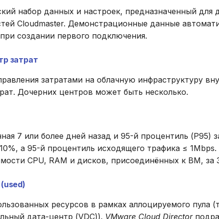
ский набор данных и настроек, предназначенный для
тей Cloudmaster. Демонстрационные данные автомат
 при создании первого подключения.
тр затрат
правления затратами на облачную инфраструктуру вн
рат. Дочерних центров может быть несколько.
ная 7 или более дней назад и 95-й процентиль (P95) 
10%, а 95-й процентиль исходящего трафика ≤ 1Mbps
мости CPU, RAM и дисков, присоединённых к ВМ, за 
(used)
ользованных ресурсов в рамках аллоцируемого пула 
льный дата-центр (VDC)).
VMware Cloud Director
подра