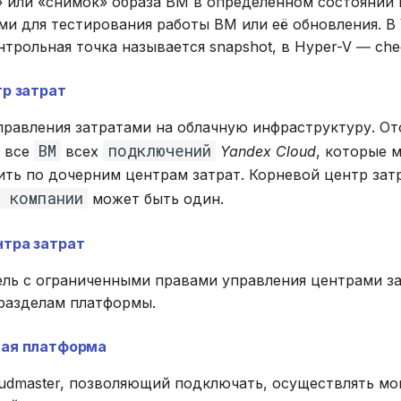
» или «снимок» образа ВМ в определенном состоянии 
ми для тестирования работы ВМ или её обновления. В
онтрольная точка называется snapshot, в Hyper-V ― che
р затрат
правления затратами на облачную инфраструктуру. О
ВМ
подключений
а все
всех
Yandex Cloud
, которые 
ть по дочерним центрам затрат. Корневой центр зат
 компании
может быть один.
тра затрат
ель с ограниченными правами управления центрами за
 разделам платформы.
ая платформа
oudmaster, позволяющий подключать, осуществлять м