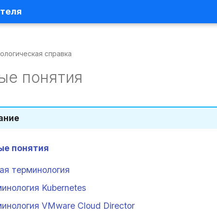
ателя
ологическая справка
ые понятия
ание
ые понятия
ая терминология
инология Kubernetes
инология VMware Cloud Director