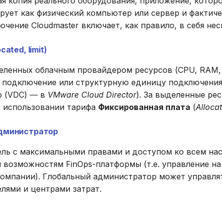
я копия реального оборудования, приложение, котор
рует как физический компьютер или сервер и фактиче
ючение Cloudmaster включает, как правило, в себя не
ated, limit)
еленных облачным провайдером ресурсов (CPU, RAM,
а подключение или структурную единицу подключения
р (VDC) ― в
VMware Cloud Director
). За выделенные ре
и использовании тарифа
Фиксированная плата
(
Alloca
дминистратор
ель с максимальными правами и доступом ко всем на
 возможностям FinOps-платформы (т.е. управление на
компании). Глобальный администратор может управля
лями и центрами затрат.