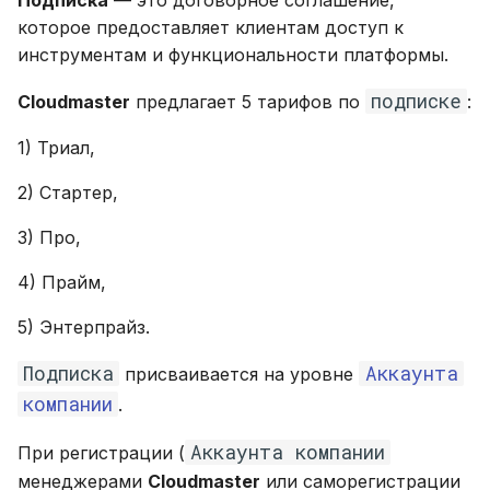
Подписка
— это договорное соглашение,
состояния Cloudmaster и его
и
Глоссарий
которое предоставляет клиентам доступ к
Кластер Kubernetes (SaaS)
Области применения FinOps
модулей
Оформление подписки
инструментам и функциональности платформы.
я
п
Кластер Kubernetes (On-
Роли FinOps
подписке
Cloudmaster
предлагает 5 тарифов по
:
Оформление подписки
prem)
о
через Yandex Cloud
1) Триал,
Marketplace
и
2) Стартер,
с
Оформление подписки
3) Про,
к
через Cloudmaster
4) Прайм,
а
Продление и смена подписки
5) Энтерпрайз.
Подписка
Аккаунта
присваивается на уровне
Система уведомлений
компании
.
Аккаунта компании
При регистрации (
менеджерами
Cloudmaster
или саморегистрации