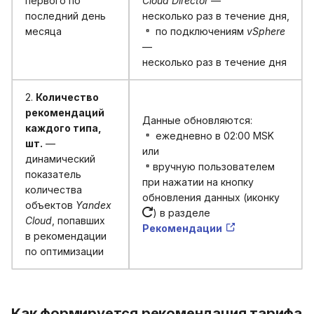
первого по
Cloud Director
—
последний день
несколько раз в течение дня,
месяца
по подключениям
vSphere
—
несколько раз в течение дня
2.
Количество
рекомендаций
Данные обновляются:
каждого типа,
ежедневно в 02:00 MSK
шт.
—
или
динамический
вручную пользователем
показатель
при нажатии на кнопку
количества
обновления данных (иконку
объектов
Yandex
) в разделе
Cloud
, попавших
Рекомендации
в рекомендации
по оптимизации
Как формируется рекомендация тарифа