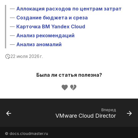
—
Аллокация расходов по центрам затрат
—
Создание бюджета и среза
—
Карточка ВМ Yandex Cloud
—
Анализ рекомендаций
—
Анализ аномалий
22 июля 2026 г.
Была ли статья полезна?
Вперед
VMware Cloud Director
© docs.cloudmaster.ru