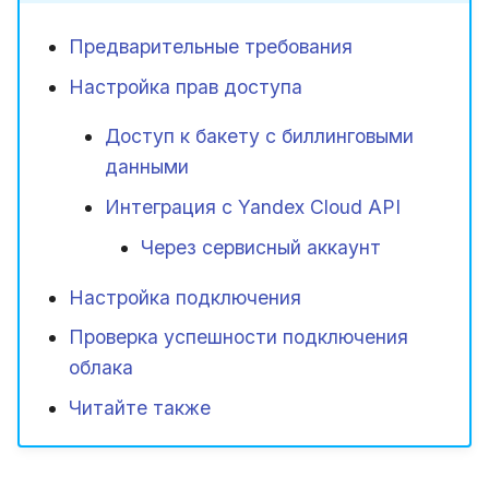
состояния Cloudmaster и его
сервисный аккаунт
и
Глоссарий
Области применения FinOps
модулей
Предварительные требования
я
Настройка подключения
Настройка прав доступа
п
Роли FinOps
о
Доступ к бакету с биллинговыми
Проверка успешности
создания подключения
данными
и
Интеграция с Yandex Cloud API
с
Облако в подключениях
Через сервисный аккаунт
к
Виртуальные машины в
а
Настройка подключения
разделе с ВМ
Проверка успешности подключения
облака
Подключение, облака и
каталоги в Бюджетах
Читайте также
Читайте также