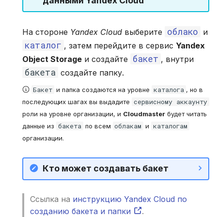
данными Yandex Cloud
облако
На стороне
Yandex Cloud
выберите
и
каталог
, затем перейдите в сервис
Yandex
бакет
Object Storage
и создайте
, внутри
бакета
создайте папку.
Бакет
каталога
и папка создаются на уровне
, но в
сервисному аккаунту
последующих шагах вы выдадите
роли на уровне организации, и
Cloudmaster
будет читать
бакета
облакам
каталогам
данные из
по всем
и
организации.
Кто может создавать бакет
Ссылка на
инструкцию Yandex Cloud по
созданию бакета и папки
.