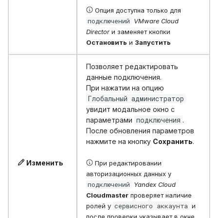
Опция доступна только для
подключений
VMware Cloud
Director
и заменяет кнопки
Остановить
и
Запустить
Позволяет редактировать
данные подключения.
При нажатии на опцию
Глобальный администратор
увидит модальное окно с
подключения
параметрами
.
После обновления параметров
нажмите на кнопку
Сохранить
.
Изменить
При редактировании
авторизационных данных у
подключений
Yandex Cloud
Cloudmaster
проверяет наличие
сервисного аккаунта
ролей у
и
после проверки указывает в окне