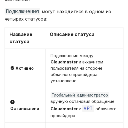
состояния Cloudmaster и его
и
Глоссарий
Кластер Kubernetes (SaaS)
Области применения FinOps
модулей
Подключения
могут находиться в одном из
я
четырех статусов:
п
Кластер Kubernetes (On-
Роли FinOps
prem)
Название
Описание статуса
о
статуса
и
с
Подключение между
Cloudmaster
и аккаунтом
к
Активно
пользователя на стороне
облачного провайдера
а
установлено
Глобальный администратор
вручную остановил обращение
API
Остановлено
Cloudmaster
к
облачного
провайдера