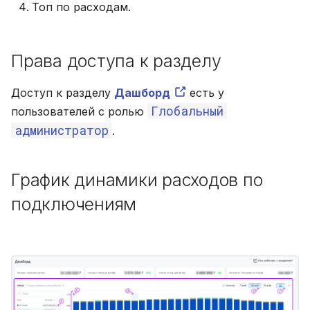
Топ по расходам.
состояния Cloudmaster и его
Бюджетирование
и
Глоссарий
Кластер Kubernetes (SaaS)
Области применения FinOps
модулей
я
Топ по расходам
Права доступа к разделу
п
Кластер Kubernetes (On-
Роли FinOps
prem)
о
Актуальность данных
Доступ к разделу
Дашборд
есть у
Глобальный
и
пользователей с ролью
Читайте также
администратор
.
с
к
График динамики расходов по
а
подключениям