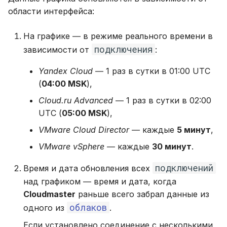
области интерфейса:
На графике ― в режиме реального времени в
подключения
зависимости от
:
Yandex Cloud
― 1 раз в сутки в 01:00 UTC
(
04:00 MSK
),
Cloud.ru Advanced
― 1 раз в сутки в 02:00
UTC (
05:00 MSK
),
VMware Cloud Director
― каждые
5 минут
,
VMware vSphere
― каждые
30 минут
.
подключений
Время и дата обновления всех
над графиком ― время и дата, когда
Cloudmaster
раньше всего забрал данные из
облаков
одного из
.
Если установлено соединение с несколькими